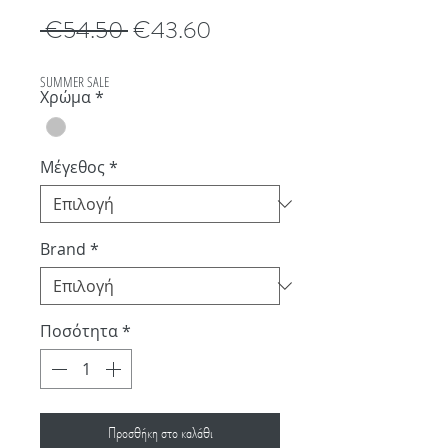
Κανονική
Τιμή
 €54.50 
€43.60
τιμή
Έκπτωσης
SUMMER SALE
Χρώμα
*
Μέγεθος
*
Brand
*
Ποσότητα
*
Προσθήκη στο καλάθι