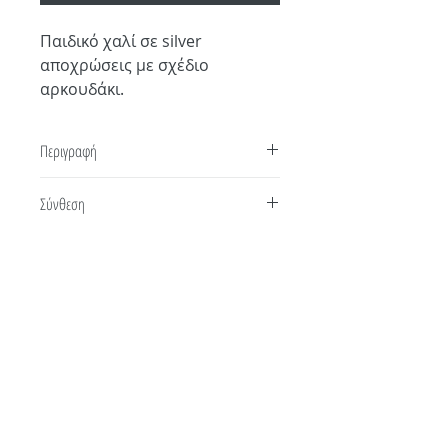
Παιδικό χαλί σε silver
αποχρώσεις με σχέδιο
αρκουδάκι.
Περιγραφή
Παιδικό χαλί σε silver αποχρώσεις με σχέδιο
Σύνθεση
αρκουδάκι.
100% COTTON
Οδηγίες πλύσης
Συνίσταται το στεγνό καθάρισμα και η τεχνική
extraction με χρήση αφρού. Για τοπικούς
λεκέδες με τη χρήση ενός διαλύματος που
μπορείτε να ετοιμάσετε μόνοι σας, με
Επικοινωνία
Όροι Χρήσης
ουδέτερο απορρυπαντικό για πολύ ευαίσθητα
ρούχα, με αναλογία μιας κουταλιάς της
Τρόποι Παραγγελίας
Διεύθυνση
σούπας με 5 λίτρα χλιαρού νερού ( φροντίστε