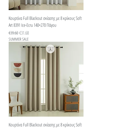
Κουρτίνα Full Blackout σκίασης με 8 κρίκους Soft
Art 8391 Ice-Ecru 140×270 Πάγου
Κανονική τιμή
Τιμή Έκπτωσης
€39.60
€31.68
SUMMER SALE
Κουρτίνα Full Blackout σκίασης με 8 κρίκους Soft