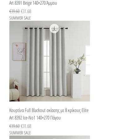
Art 8391 Beige 140×270 Άμμου
Κανονική τιμή
Τιμή Έκπτωσης
€39.60
€31.68
SUMMER SALE
Κουρτίνα Full Blackout σκίασης με 8 κρίκους Elite
Art 8392 Ice-No1 140×270 Πάγου
Κανονική τιμή
Τιμή Έκπτωσης
€39.60
€31.68
SUMMER SALE