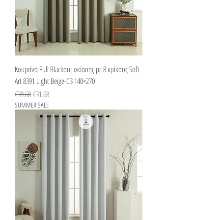
Κουρτίνα Full Blackout σκίασης με 8 κρίκους Soft
Art 8391 Light Beige-C3 140×270
Κανονική τιμή
Τιμή Έκπτωσης
€39.60
€31.68
SUMMER SALE