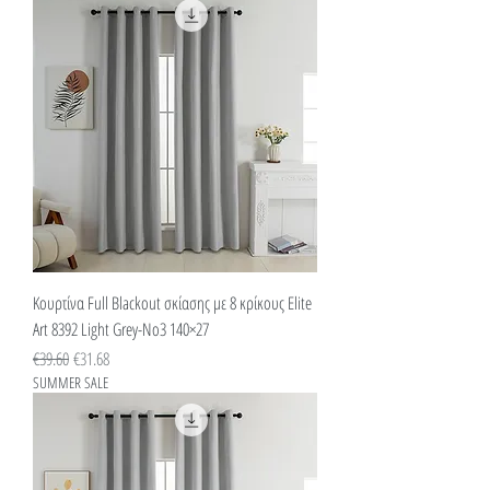
Κουρτίνα Full Blackout σκίασης με 8 κρίκους Elite
Art 8392 Light Grey-Νο3 140×27
Κανονική τιμή
Τιμή Έκπτωσης
€39.60
€31.68
SUMMER SALE