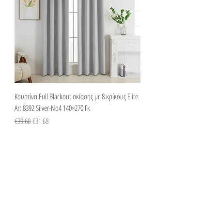
Κουρτίνα Full Blackout σκίασης με 8 κρίκους Elite
Art 8392 Silver-Νο4 140×270 Γκ
Κανονική τιμή
Τιμή Έκπτωσης
€39.60
€31.68
SUMMER SALE