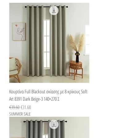
Κουρτίνα Full Blackout σκίασης με 8 κρίκους Soft
Art 8391 Dark Beige-3 140×270 Σ
Κανονική τιμή
Τιμή Έκπτωσης
€39.60
€31.68
SUMMER SALE