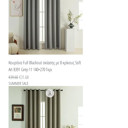
Κουρτίνα Full Blackout σκίασης με 8 κρίκους Soft
Art 8391 Grey-11 140×270 Γκρι
Κανονική τιμή
Τιμή Έκπτωσης
€39.60
€31.68
SUMMER SALE