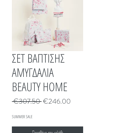
ΣΕΤ ΒΑΠΤΙΣΗΣ
ΑΜΥΓΔΑΛΙΑ
BEAUTY HOME
Κανονική
Τιμή
 €307.50 
€246.00
τιμή
Έκπτωσης
SUMMER SALE
Προσθήκη στο καλάθι