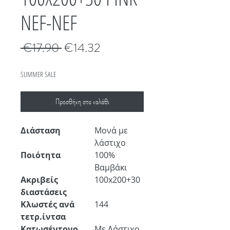
NEF-NEF
Κανονική
Τιμή
 €17.90 
€14.32
τιμή
Έκπτωσης
SUMMER SALE
Προσθήκη στο καλάθι
Διάσταση
Μονά με
λάστιχο
Ποιότητα
100%
Βαμβάκι
Ακριβείς
100x200+30
διαστάσεις
Κλωστές ανά
144
τετρ.ίντσα
Κατωσέντονο
Με Λάστιχο