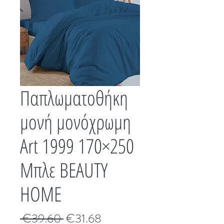
Παπλωματοθήκη
μονή μονόχρωμη
Art 1999 170×250
Μπλε BEAUTY
HOME
Κανονική
Τιμή
 €39.60 
€31.68