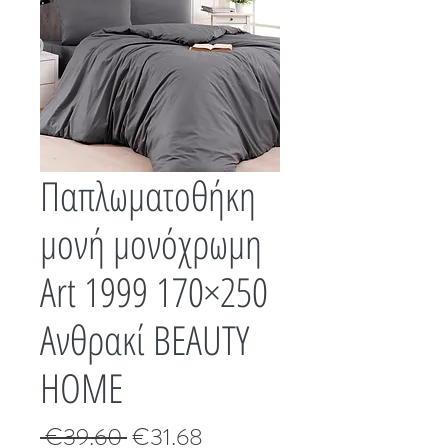
Παπλωματοθήκη
μονή μονόχρωμη
Art 1999 170×250
Ανθρακί BEAUTY
HOME
Κανονική
Τιμή
 €39.60 
€31.68