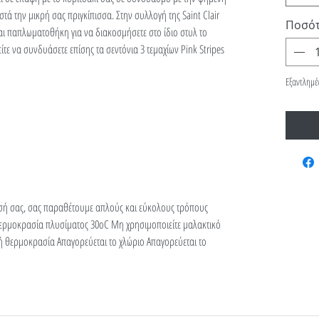
στά την μικρή σας πριγκίπισσα. Στην συλλογή της Saint Clair
Ποσό
 και παπλωματοθήκη για να διακοσμήσετε στο ίδιο στυλ το
τε να συνδυάσετε επίσης τα σεντόνια 3 τεμαχίων Pink Stripes
Εξαντλημέ
σή σας, σας παραθέτουμε απλούς και εύκολους τρόπους
ερμοκρασία πλυσίματος 30οC Μη χρησιμοποιείτε μαλακτικό
λή θερμοκρασία Απαγορεύεται το χλώριο Απαγορεύεται το