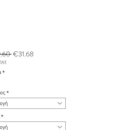
Κανονική
Τιμή
.60 
€31.68
τιμή
Έκπτωσης
SALE
α
*
ος
*
λογή
*
λογή