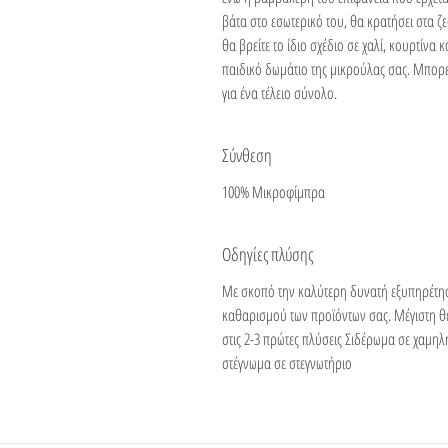
βάτα στο εσωτερικό του, θα κρατήσει στα ζε
θα βρείτε το ίδιο σχέδιο σε χαλί, κουρτίνα
παιδικό δωμάτιο της μικρούλας σας. Μπορεί
για ένα τέλειο σύνολο.
Σύνθεση
100% Μικροφίμπρα
Οδηγίες πλύσης
Με σκοπό την καλύτερη δυνατή εξυπηρέτη
καθαρισμού των προϊόντων σας. Μέγιστη θ
στις 2-3 πρώτες πλύσεις Σιδέρωμα σε χαμη
στέγνωμα σε στεγνωτήριο