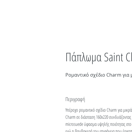
Πάπλωμα Saint C
Ρομαντικό σχέδιο Charm για μ
Περιγραφή
Υπέροχο ρομαντικό σχέδιο Charm για μικρά 
Charm σε διάσταση 160x220 συνδυάζοντας υ
microsuede ύφασμα υψηλής ποιότητας στο ο
ενώ η βαμβακερή του επιφάνεια που έρχετα