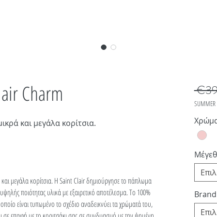
lair Charm
 €39
SUMMER 
Χρώμ
ικρά και μεγάλα κορίτσια.
Μέγεθ
Επι
και μεγάλα κορίτσια. Η Saint Clair δημιούργησε το πάπλωμα
ψηλής ποιότητας υλικά με εξαιρετικό αποτέλεσμα. Το 100%
Brand
ποίο είναι τυπωμένο το σχέδιο αναδεικνύει τα χρώματά του,
Επι
ι σε επαφή με το κοριτσάκι σας σε συνδυασμό με την ψημένη