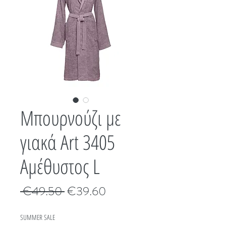
Μπουρνούζι με
γιακά Art 3405
Αμέθυστος L
Κανονική
Τιμή
 €49.50 
€39.60
τιμή
Έκπτωσης
SUMMER SALE