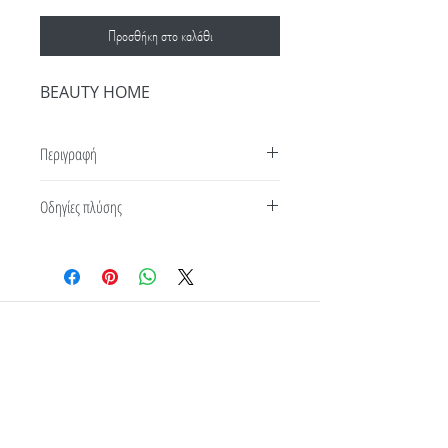
Προσθήκη στο καλάθι
BEAUTY HOME
Περιγραφή
Νέο μπουρνούζι μπάνιου της Beauty Home σε
Οδηγίες πλύσης
πέντε υπέροχες αποχρώσεις κατασκευασμένο
από αρίστης ποιότητας υλικά. 100%
Βαμβακερό μακρυμάνικο με γιακά , ζώνη στη
μέση και επιπλέον πρακτικές τσέπες στο
μπροστινό μέρος. Διαθέσιμο σε τέσσερα
Επικοινωνία
Όροι Χρήσης
μεγέθη. Είναι εξαιρετικά απαλό και προσφέρει
την μέγιστη χαλάρωση μετά το μπάνιο ή το
Τρόποι Παραγγελίας
Διεύθυνση
ντους. Διαλέξτε το ιδανικό μπουρνούζι για
εσάς και συνδυάστε το με ίδιες πετσέτες
Τρόποι Αποστολής
προσώπου και μπάνιου απο την collection Art