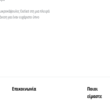
μικροκάψουλες Outlast στη μια πλευρά
άνεση για έναν ευχάριστο ύπνο
Επικοινωνία
Ποιοι
είμαστε