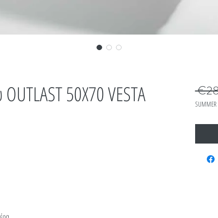
 OUTLAST 50X70 VESTA
 €28
SUMMER 
τέρα