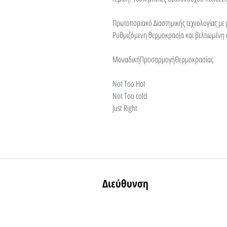
Πρωτοποριακό Διαστημικής τεχνολογίας με 
Ρυθμιζόμενη θερμοκρασία και βελτιωμένη 
ΜοναδικήΠροσαρμογήΘερμοκρασίας
Not Too Hot
Not Too cold
Just Right
Διεύθυνση