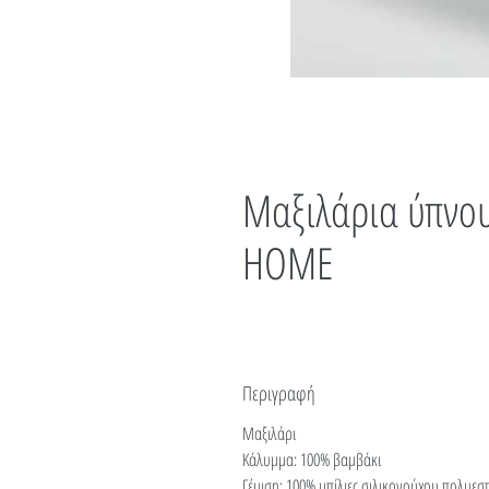
Μαξιλάρια ύπνου
HOME
Περιγραφή
Μαξιλάρι
Κάλυμμα: 100% βαμβάκι
Γέμιση: 100% μπίλιες σιλικονούχου πολυεσ