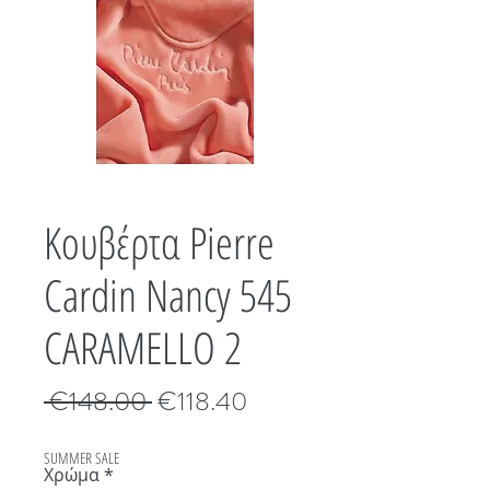
Κουβέρτα Pierre
Cardin Nancy 545
CARAMELLO 2
Κανονική
Τιμή
 €148.00 
€118.40
τιμή
Έκπτωσης
SUMMER SALE
Χρώμα
*