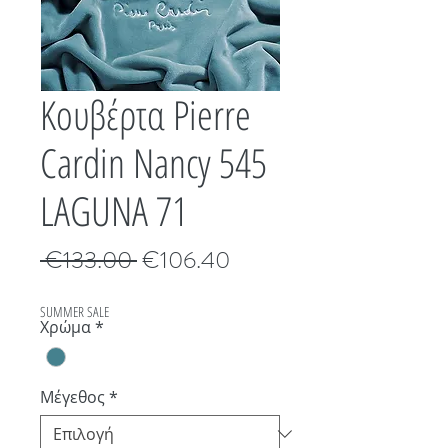
Κουβέρτα Pierre
Cardin Nancy 545
LAGUNA 71
Κανονική
Τιμή
 €133.00 
€106.40
τιμή
Έκπτωσης
SUMMER SALE
Χρώμα
*
Μέγεθος
*