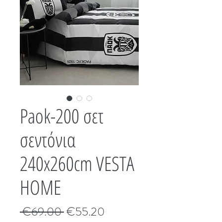
Paok-200 σετ
σεντόνια
240x260cm VESTA
HOME
Κανονική
Τιμή
 €69.00 
€55.20