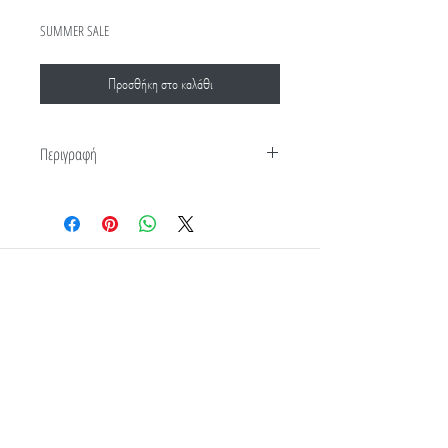
τιμή
Έκπτωσης
SUMMER SALE
Προσθήκη στο καλάθι
Περιγραφή
Σετ σεντόνια 4τεμ (2τεμ 240x260 + 2 μαξ/κες
53x75 100% βαμβάκι 144TC
Επικοινωνία
Όροι Χρήσης
Τρόποι Παραγγελίας
Διεύθυνση
Τρόποι Αποστολής
Γ. Καπέτα 10, Κιλκίς
Ποιοι είμαστε
61100, Ελλάδα