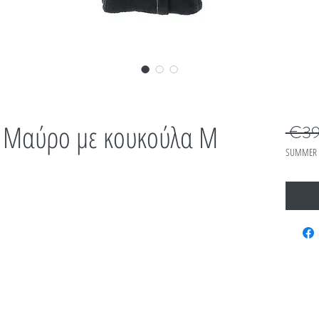
ι Μαύρο με κουκούλα M
 €39
SUMMER 