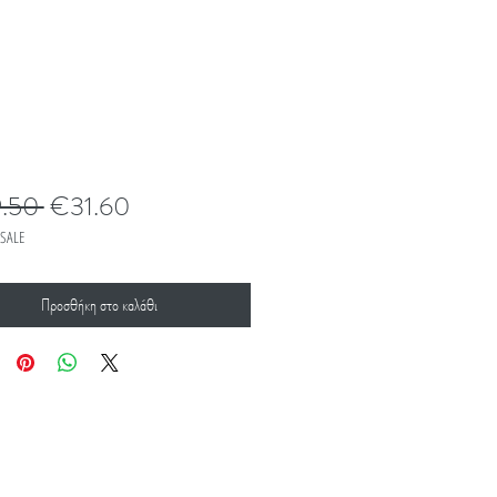
Κανονική
Τιμή
.50 
€31.60
τιμή
Έκπτωσης
SALE
Προσθήκη στο καλάθι