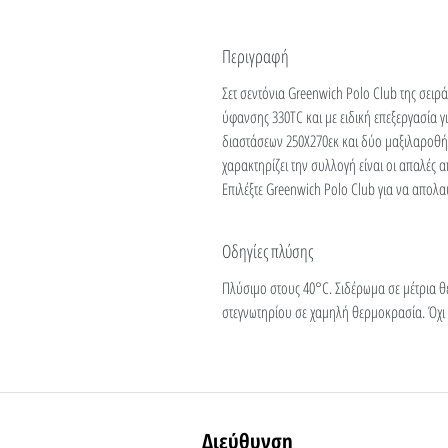
Περιγραφή
Σετ σεντόνια Greenwich Polo Club της σειρά
ύφανσης 330TC και με ειδική επεξεργασία γ
διαστάσεων 250Χ270εκ και δύο μαξιλαροθήκ
χαρακτηρίζει την συλλογή είναι οι απαλές α
Επιλέξτε Greenwich Polo Club για να απολαύ
Οδηγίες πλύσης
Πλύσιμο στους 40°C. Σιδέρωμα σε μέτρια 
στεγνωτηρίου σε χαμηλή θερμοκρασία. Όχι
Διεύθυνση