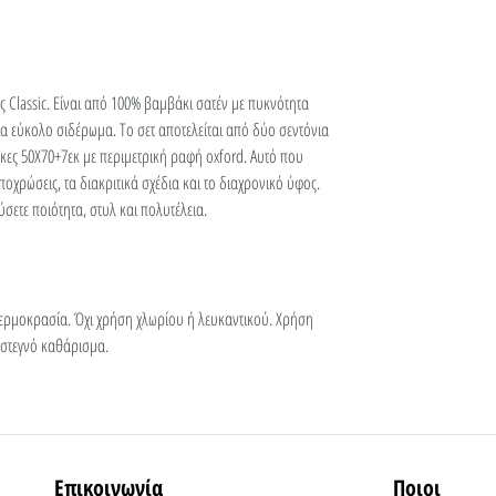
ς Classic. Είναι από 100% βαμβάκι σατέν με πυκνότητα
ια εύκολο σιδέρωμα. Το σετ αποτελείται από δύο σεντόνια
ες 50Χ70+7εκ με περιμετρική ραφή oxford. Αυτό που
ποχρώσεις, τα διακριτικά σχέδια και το διαχρονικό ύφος.
σετε ποιότητα, στυλ και πολυτέλεια.
θερμοκρασία. Όχι χρήση χλωρίου ή λευκαντικού. Χρήση
 στεγνό καθάρισμα.
Επικοινωνία
Ποιοι