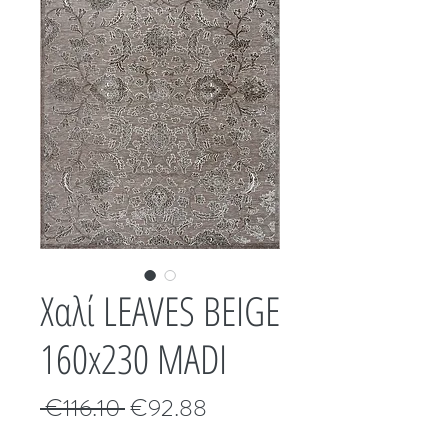
Χαλί LEAVES BEIGE
160x230 MADI
Κανονική
Τιμή
 €116.10 
€92.88
τιμή
Έκπτωσης