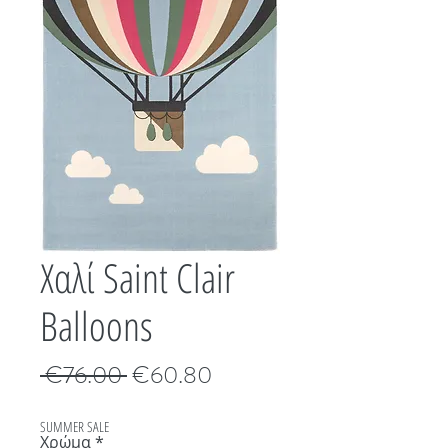
Χαλί Saint Clair
Balloons
Κανονική
Τιμή
 €76.00 
€60.80
τιμή
Έκπτωσης
SUMMER SALE
Χρώμα
*