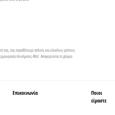
σή σας, σας παραθέτουμε απλούς και εύκολους τρόπους
ερμοκρασία πλυσίματος 40οC .Απαγορεύεται το χλώριο
Επικοινωνία
Ποιοι
είμαστε