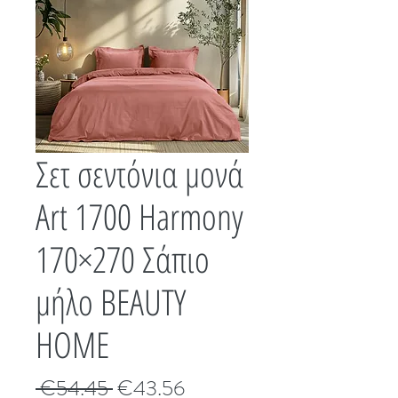
Σετ σεντόνια μονά
Art 1700 Harmony
170×270 Σάπιο
μήλο BEAUTY
HOME
Κανονική
Τιμή
 €54.45 
€43.56