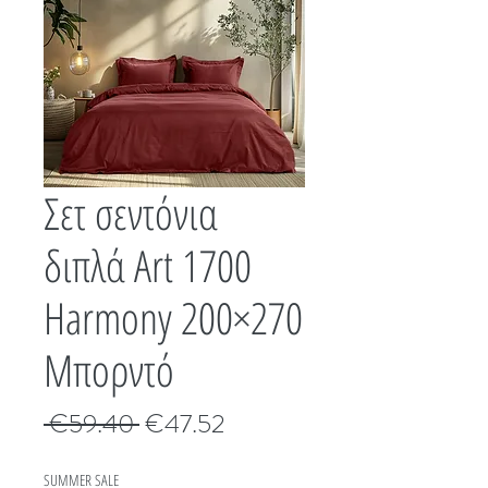
Σετ σεντόνια
διπλά Art 1700
Harmony 200×270
Μπορντό
Κανονική
Τιμή
 €59.40 
€47.52
τιμή
Έκπτωσης
SUMMER SALE