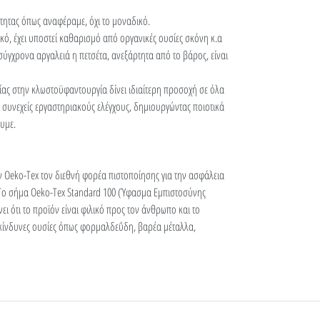
ότητας όπως αναφέραμε, όχι το μοναδικό.
ικό, έχει υποστεί καθαρισμό από οργανικές ουσίες σκόνη κ.α
 σύγχρονα αργαλειά η πετσέτα, ανεξάρτητα από το βάρος, είναι
ίας στην κλωστοϋφαντουργία δίνει ιδιαίτερη προσοχή σε όλα
 συνεχείς εργαστηριακούς ελέγχους, δημιουργώντας ποιοτικά
υμε.
ν Oeko-Tex τον διεθνή φορέα πιστοποίησης για την ασφάλεια
Το σήμα Oeko-Tex Standard 100 (Ύφασμα Εμπιστοσύνης
ι ότι το προϊόν είναι φιλικό προς τον άνθρωπο και το
κίνδυνες ουσίες όπως φορμαλδεΰδη, βαρέα μέταλλα,