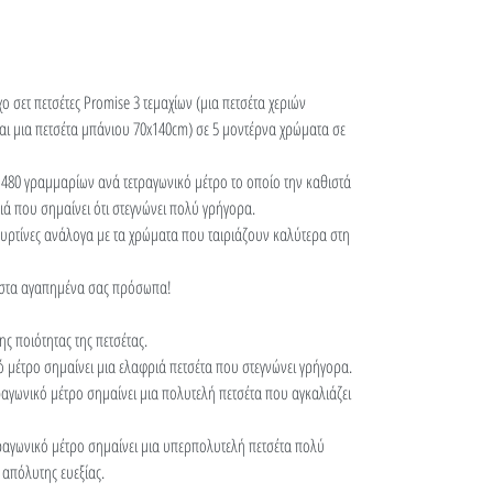
 σετ πετσέτες Promise 3 τεμαχίων (μια πετσέτα χεριών
ι μια πετσέτα μπάνιου 70x140cm) σε 5 μοντέρνα χρώματα σε
480 γραμμαρίων ανά τετραγωνικό μέτρο το οποίο την καθιστά
ά που σημαίνει ότι στεγνώνει πολύ γρήγορα.
ουρτίνες ανάλογα με τα χρώματα που ταιριάζουν καλύτερα στη
 στα αγαπημένα σας πρόσωπα!
ης ποιότητας της πετσέτας.
 μέτρο σημαίνει μια ελαφριά πετσέτα που στεγνώνει γρήγορα.
αγωνικό μέτρο σημαίνει μια πολυτελή πετσέτα που αγκαλιάζει
αγωνικό μέτρο σημαίνει μια υπερπολυτελή πετσέτα πολύ
 απόλυτης ευεξίας.