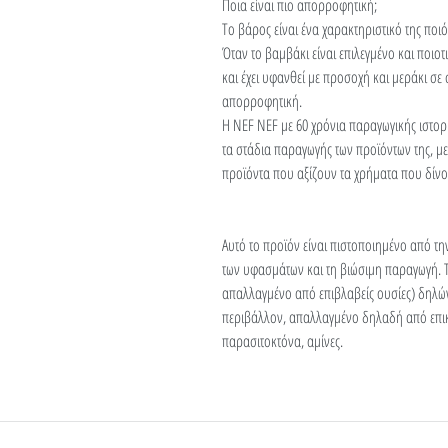
Ποια είναι πιο απορροφητική;
Το βάρος είναι ένα χαρακτηριστικό της ποι
Όταν το βαμβάκι είναι επιλεγμένο και ποιοτ
και έχει υφανθεί με προσοχή και μεράκι σε
απορροφητική.
Η NEF NEF με 60 χρόνια παραγωγικής ιστορ
τα στάδια παραγωγής των προϊόντων της, με
προϊόντα που αξίζουν τα χρήματα που δίνο
Αυτό το προϊόν είναι πιστοποιημένο από τη
των υφασμάτων και τη βιώσιμη παραγωγή. 
απαλλαγμένο από επιβλαβείς ουσίες) δηλώνε
περιβάλλον, απαλλαγμένο δηλαδή από επι
παρασιτοκτόνα, αμίνες.