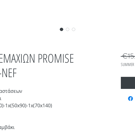
 ΤΕΜΑΧΙΩΝ PROMISE
 €15
SUMMER 
-NEF
ιαστάσεων
ι
0)-1x(50x90)-1x(70x140)
αμβάκι