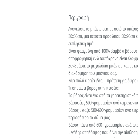
Περιγραφή
Ανανεώστε το μπάνιο σας με αυτό το υπέροχο
30x50cm, μια πετσέτα προσώπου 50x90cm κα
εκπληκτική τιμή!
Είναι φτιαγμένη από 100% βαμβάκι βάρους 
απορροφητική ενώ ταυτόχρονα είναι ελαφρι
Συνδυάστε το με χαλάκια μπάνιου και με κ
διακόσμηση του μπάνιου σας.
Μια πολύ ωραία ιδέα – πρόταση για δώρο
Τι σημαίνει βάρος στην πετσέτα;
Το βάρος είναι ένα από τα χαρακτηριστικά τ
Βάρος έως 500 γραμμαρίων ανά τετραγωνικό
Βάρος μεταξύ 500-600 γραμμαρίων ανά τετρ
περισσότερο το σώμα μας.
Βάρος πάνω από 600+ γραμμαρίων ανά τετρ
μεγάλης απαλότητας που δίνει την αίσθηση