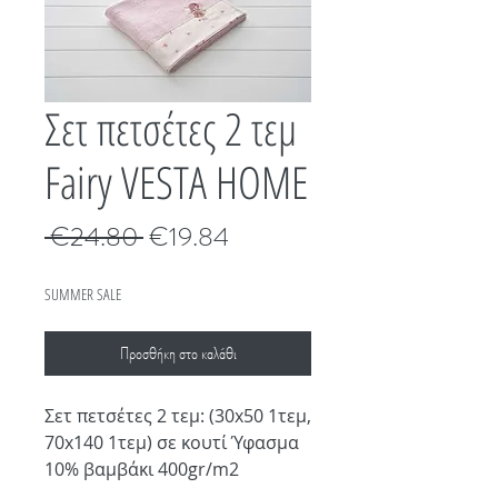
Σετ πετσέτες 2 τεμ
Fairy VESTA HOME
Κανονική
Τιμή
 €24.80 
€19.84
τιμή
Έκπτωσης
SUMMER SALE
Προσθήκη στο καλάθι
Σετ πετσέτες 2 τεμ: (30x50 1τεμ,
70x140 1τεμ) σε κουτί Ύφασμα
10% βαμβάκι 400gr/m2