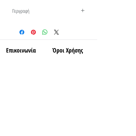
Περιγραφή
100% βαμβάκι
Επικοινωνία
Όροι Χρήσης
Τρόποι Παραγγελίας
Διεύθυνση
Τρόποι Αποστολής
Γ. Καπέτα 10, Κιλκίς
Ποιοι είμαστε
61100, Ελλάδα
info@koronidis-store.com
Ακολουθήστε
μας