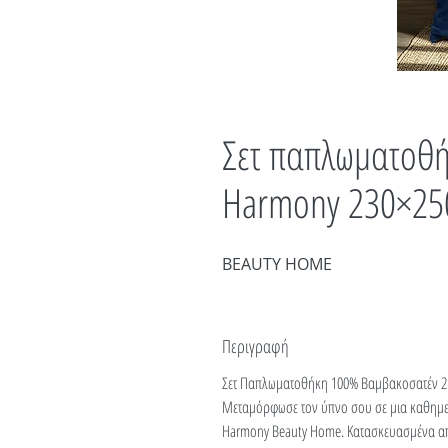
Σετ παπλωματοθή
Harmony 230×25
BEAUTY HOME
Περιγραφή
Σετ Παπλωματοθήκη 100% Βαμβακοσατέν 2
Μεταμόρφωσε τον ύπνο σου σε μια καθημερ
Ηarmony Beauty Home. Κατασκευασμένα α