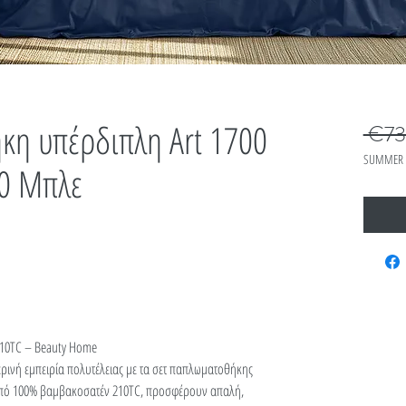
κη υπέρδιπλη Art 1700
 €73
SUMMER 
0 Μπλε
10TC – Beauty Home
ινή εμπειρία πολυτέλειας με τα σετ παπλωματοθήκης
πό 100% βαμβακοσατέν 210TC, προσφέρουν απαλή,