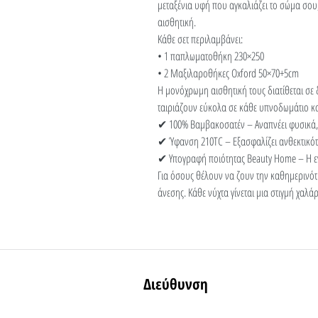
μεταξένια υφή που αγκαλιάζει το σώμα σου
αισθητική.
Κάθε σετ περιλαμβάνει:
• 1 παπλωματοθήκη 230×250
• 2 Μαξιλαροθήκες Oxford 50×70+5cm
Η μονόχρωμη αισθητική τους διατίθεται σε
ταιριάζουν εύκολα σε κάθε υπνοδωμάτιο κ
✔ 100% Βαμβακοσατέν – Αναπνέει φυσικά,
✔ Ύφανση 210TC – Εξασφαλίζει ανθεκτικότ
✔ Υπογραφή ποιότητας Beauty Home – Η εγ
Για όσους θέλουν να ζουν την καθημερινότ
άνεσης. Κάθε νύχτα γίνεται μια στιγμή χαλ
Διεύθυνση