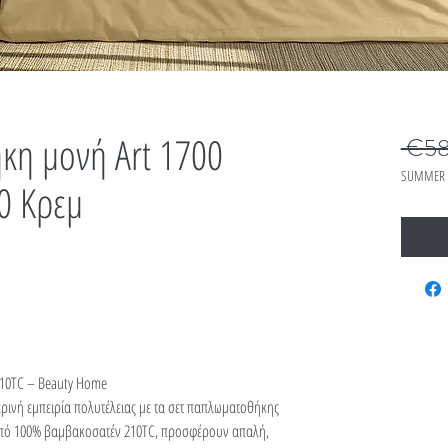
κη μονή Art 1700
 €58
SUMMER 
0 Κρεμ
10TC – Beauty Home
ινή εμπειρία πολυτέλειας με τα σετ παπλωματοθήκης
πό 100% βαμβακοσατέν 210TC, προσφέρουν απαλή,