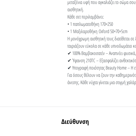
μεταξένια υφή που αγκαλιάζει το σώμα σου
αισθητική.
Κάθε σετ περιλαμβάνει:
• 1 παπλωματοθήκη 170×250
• 1 Μαξιλαροθήκη Oxford 50×70+5cm
Η μονόχρωμη αισθητική τους διατίθεται σε
ταιριάζουν εύκολα σε κάθε υπνοδωμάτιο κ
✔ 100% Βαμβακοσατέν – Αναπνέει φυσικά,
✔ Ύφανση 210TC – Εξασφαλίζει ανθεκτικότ
✔ Υπογραφή ποιότητας Beauty Home – Η εγ
Για όσους θέλουν να ζουν την καθημερινότ
άνεσης. Κάθε νύχτα γίνεται μια στιγμή χαλ
Διεύθυνση