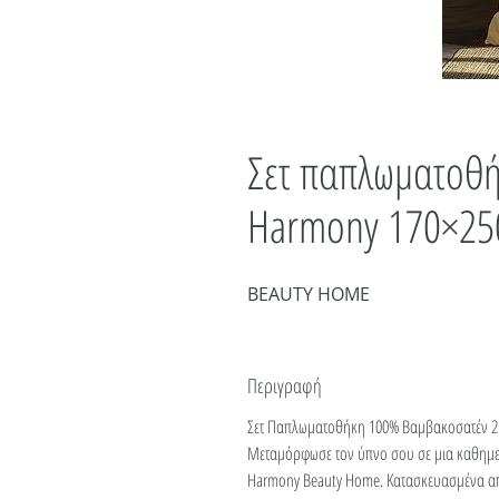
Σετ παπλωματοθή
Harmony 170×25
BEAUTY HOME
Περιγραφή
Σετ Παπλωματοθήκη 100% Βαμβακοσατέν 2
Μεταμόρφωσε τον ύπνο σου σε μια καθημερ
Ηarmony Beauty Home. Κατασκευασμένα α