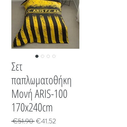
Σετ
παπλωματοθήκη
Μονή ARIS-100
170x240cm
Κανονική
Τιμή
 €51.90 
€41.52