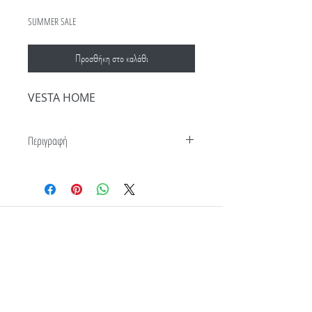
τιμή
Έκπτωσης
SUMMER SALE
Προσθήκη στο καλάθι
VESTA HOME
Περιγραφή
Σετ παπλωματοθηκή 2τεμ (1τεμ 170x240 + 1
μαξ/κη 53x75) .Κατασκευάζεται στην Ελλάδα
Επικοινωνία
Όροι Χρήσης
Τρόποι Παραγγελίας
Διεύθυνση
Τρόποι Αποστολής