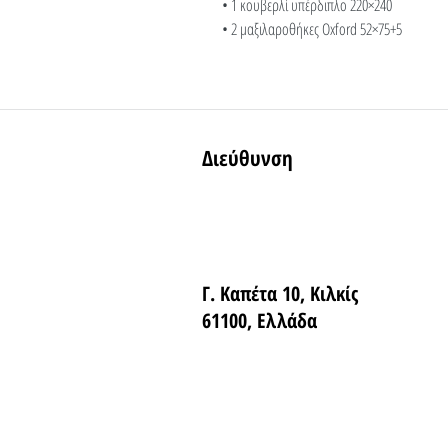
• 1 κουβερλί υπέρδιπλο 220×240
• 2 μαξιλαροθήκες Oxford 52×75+5
Διεύθυνση
Γ. Καπέτα 10, Κιλκίς
61100, Ελλάδα