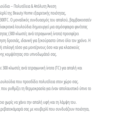
λούδια – Πολυτέλεια & Απόλυτη Άνεση
ρλί της Beauty Home εξαιρετικής ποιότητας,
300TC. Ο μοναδικός συνδυασμός του απαλού, βαμβακοσατέν
 διακριτικά λουλούδια δημιουργεί μια ατμόσφαιρα φινέτσας
ητας (300 κλωστές ανά τετραγωνική ίντσα) προσφέρει
ηση δροσιάς, ιδανική για ξεκούραστο ύπνο όλο τον χρόνο. Η
κή επιλογή τόσο για μοντέρνους όσο και για κλασικούς
ένης κομψότητας στο υπνοδωμάτιό σας.
300 κλωστές ανά τετραγωνική ίντσα (TC) για απαλή και
 λουλούδια που προσδίδει πολυτέλεια στον χώρο σας.
 που ρυθμίζει τη θερμοκρασία για έναν απολαυστικό ύπνο το
ο χωρίς να χάνει την απαλή υφή και τη λάμψη του.
 κρεβατοκάμαρά σας με κουβερλί που συνδυάζουν ποιότητα,