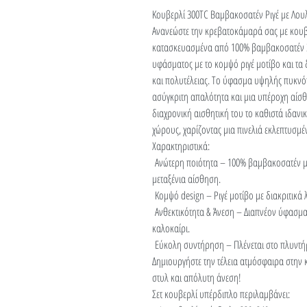
Κουβερλί 300TC Βαμβακοσατέν Ριγέ με Λου
Ανανεώστε την κρεβατοκάμαρά σας με κουβε
κατασκευασμένα από 100% βαμβακοσατέν 
υφάσματος με το κομψό ριγέ μοτίβο και τα
και πολυτέλειας. Το ύφασμα υψηλής πυκνότ
ασύγκριτη απαλότητα και μια υπέροχη αίσθ
διαχρονική αισθητική του το καθιστά ιδανι
χώρους, χαρίζοντας μια πινελιά εκλεπτυσμ
Χαρακτηριστικά:
Ανώτερη ποιότητα – 100% βαμβακοσατέν με 
μεταξένια αίσθηση.
Κομψό design – Ριγέ μοτίβο με διακριτικά
Ανθεκτικότητα & Άνεση – Διαπνέον ύφασμα
καλοκαίρι.
Εύκολη συντήρηση – Πλένεται στο πλυντήρι
Δημιουργήστε την τέλεια ατμόσφαιρα στην
στυλ και απόλυτη άνεση!
Σετ κουβερλί υπέρδιπλο περιλαμβάνει: