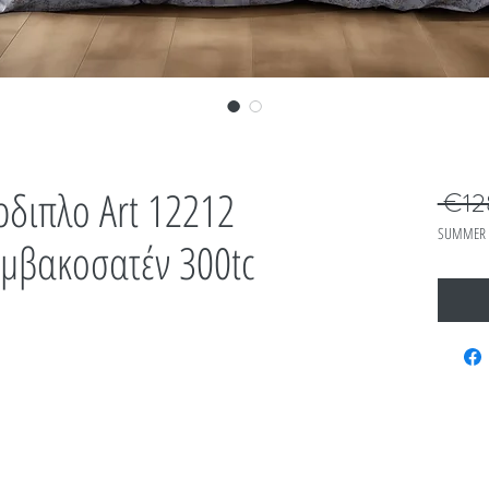
ρδιπλο Art 12212
 €12
SUMMER 
μβακοσατέν 300tc