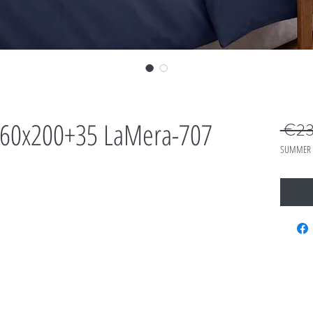
 160x200+35 LaMera-707
 €23
SUMMER 