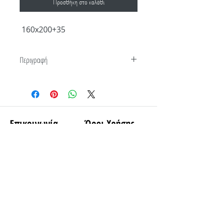
Προσθήκη στο καλάθι
160x200+35
Περιγραφή
100% Βαμβάκι Reactive Colors
Επικοινωνία
Όροι Χρήσης
Τρόποι Παραγγελίας
Διεύθυνση
Τρόποι Αποστολής
Γ. Καπέτα 10, Κιλκίς
Ποιοι είμαστε
61100, Ελλάδα