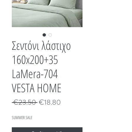
Σεντόνι λάστιχο
160x200+35
LaMera-704
VESTA HOME
Κανονική
Τιμή
 €23.50 
€18.80
τιμή
Έκπτωσης
SUMMER SALE