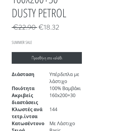
DUSTY PETROL
Κανονική
Τιμή
 €22.90 
€18.32
τιμή
Έκπτωσης
SUMMER SALE
Προσθήκη στο καλάθι
Διάσταση
Υπέρδιπλα με
λάστιχο
Ποιότητα
100% Βαμβάκι
Ακριβείς
160x200+30
διαστάσεις
Κλωστές ανά
144
τετρ.ίντσα
Κατωσέντονο
Με Λάστιχο
Σειρά
Basic