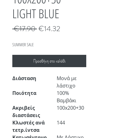
LIGHT BLUE
Κανονική
Τιμή
 €17.90 
€14.32
τιμή
Έκπτωσης
SUMMER SALE
Προσθήκη στο καλάθι
Διάσταση
Μονά με
λάστιχο
Ποιότητα
100%
Βαμβάκι
Ακριβείς
100x200+30
διαστάσεις
Κλωστές ανά
144
τετρ.ίντσα
Κατωσέντονο
Με Λάστιχο