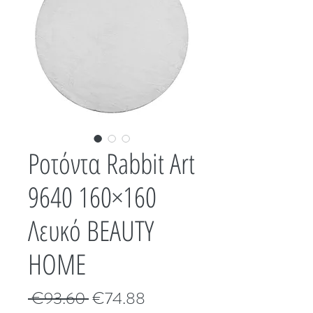
Ροτόντα Rabbit Art
9640 160×160
Λευκό BEAUTY
HOME
Κανονική
Τιμή
 €93.60 
€74.88