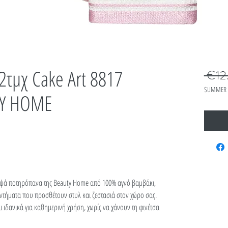
2τμχ Cake Art 8817
 €12
SUMMER 
TY HOME
ομψά ποτηρόπανα της Βeauty Home από 100% αγνό βαμβάκι,
ντήματα που προσθέτουν στυλ και ζεστασιά στον χώρο σας.
 ιδανικά για καθημερινή χρήση, χωρίς να χάνουν τη φινέτσα