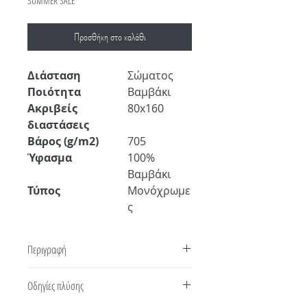
SUMMER SALE
Προσθήκη στο καλάθι
Διάσταση
Σώματος
Ποιότητα
Βαμβάκι
Ακριβείς
80x160
διαστάσεις
Βάρος (g/m2)
705
Ύφασμα
100%
Bαμβάκι
Τύπος
Μονόχρωμε
ς
Περιγραφή
Απολαύστε την πολυτέλεια της πετσέτας
Οδηγίες πλύσης
μπάνιου Αegean (80x160εκ)! Υψηλή