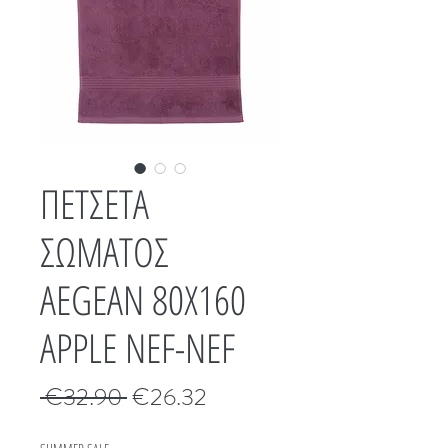
ΠΕΤΣΕΤΑ
ΣΩΜΑΤΟΣ
AEGEAN 80X160
APPLE NEF-NEF
Κανονική
Τιμή
 €32.90 
€26.32
τιμή
Έκπτωσης