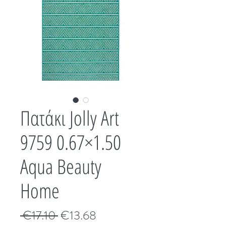
Πατάκι Jolly Art
9759 0.67×1.50
Aqua Beauty
Home
Κανονική
Τιμή
 €17.10 
€13.68