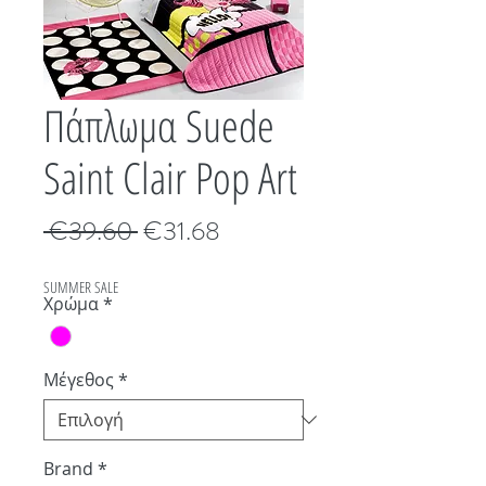
Πάπλωμα Suede
Saint Clair Pop Art
Κανονική
Τιμή
 €39.60 
€31.68
τιμή
Έκπτωσης
SUMMER SALE
Χρώμα
*
Μέγεθος
*
Brand
*