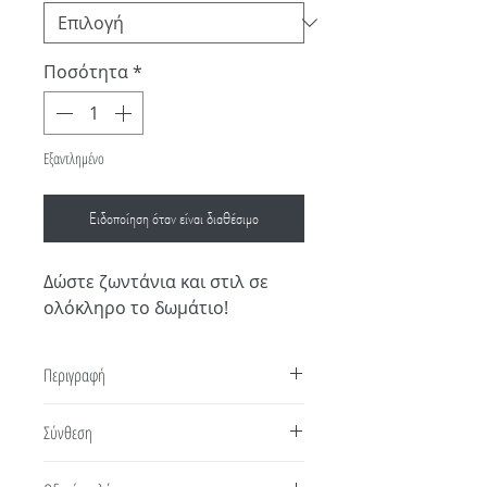
Ποσότητα
*
Εξαντλημένο
Ειδοποίηση όταν είναι διαθέσιμο
Δώστε ζωντάνια και στιλ σε
ολόκληρο το δωμάτιο!
Περιγραφή
Πάπλωμα Pop Art της σειράς teens από
Σύνθεση
υψηλής ποιότητας μικροφίπμρα και ψημένη
βάτα στο εσωτερικό του σας προσφέρουν
100% MICROFIBER