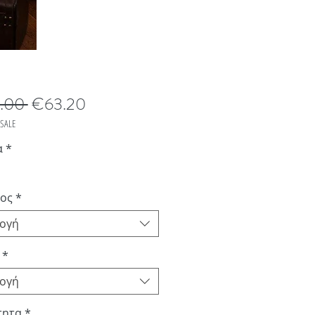
Κανονική
Τιμή
.00 
€63.20
τιμή
Έκπτωσης
SALE
α
*
ος
*
λογή
*
λογή
τητα
*