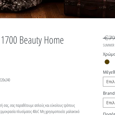
 1700 Beauty Home
 €79
SUMMER 
Χρώμ
Μέγεθ
220x240
Επι
Brand
Επι
σή σας, σας παραθέτουμε απλούς και εύκολους τρόπους
ερμοκρασία πλυσίματος 40οC Μη χρησιμοποιείτε μαλακτικό
Ποσό