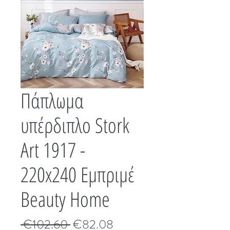
Πάπλωμα
υπέρδιπλο Stork
Art 1917 -
220x240 Εμπριμέ
Beauty Home
Κανονική
Τιμή
 €102.60 
€82.08