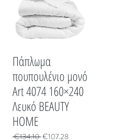
Πάπλωμα
πουπουλένιο μονό
Art 4074 160×240
Λευκό BEAUTY
HOME
Κανονική
Τιμή
 €134.10 
€107.28