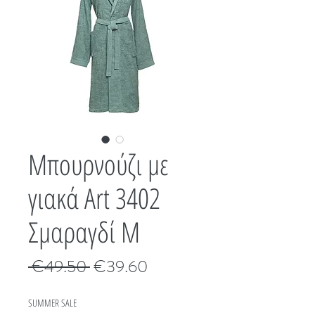
Μπουρνούζι με
γιακά Art 3402
Σμαραγδί M
Κανονική
Τιμή
 €49.50 
€39.60
τιμή
Έκπτωσης
SUMMER SALE