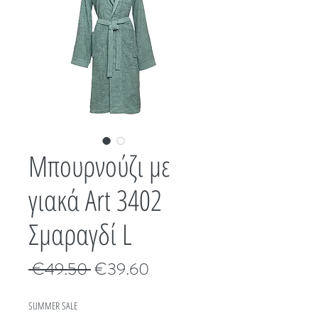
Μπουρνούζι με
γιακά Art 3402
Σμαραγδί L
Κανονική
Τιμή
 €49.50 
€39.60
τιμή
Έκπτωσης
SUMMER SALE