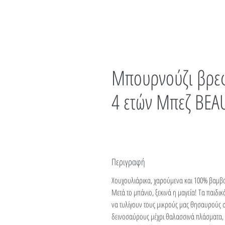
Μπουρνούζι βρεφ
4 ετών Μπεζ BE
Περιγραφή
Χουχουλιάρικα, χαρούμενα και 100% βαμβ
Μετά το μπάνιο, ξεκινά η μαγεία! Τα παιδ
να τυλίγουν τους μικρούς μας θησαυρούς 
δεινοσαύρους μέχρι θαλασσινά πλάσματα, κά