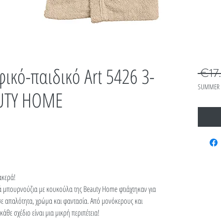
ικό-παιδικό Art 5426 3-
 €17.
SUMMER 
AUTY HOME
ακερά!
ικά μπουρνούζια με κουκούλα της Beauty Home φτιάχτηκαν για
σε απαλότητα, χρώμα και φαντασία. Από μονόκερους και
θε σχέδιο είναι μια μικρή περιπέτεια!