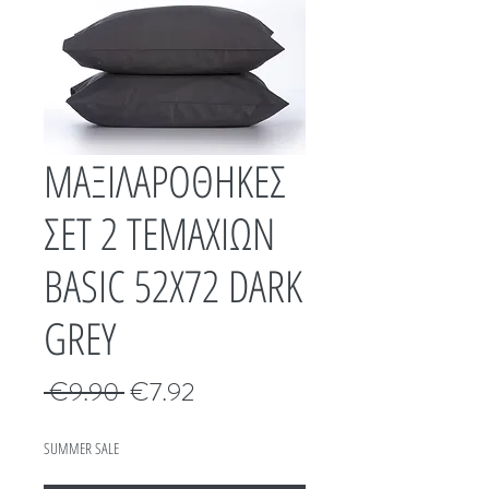
ΜΑΞΙΛΑΡΟΘΗΚΕΣ
ΣΕΤ 2 ΤΕΜΑΧΙΩΝ
BASIC 52Χ72 DARK
GREY
Κανονική
Τιμή
 €9.90 
€7.92
τιμή
Έκπτωσης
SUMMER SALE