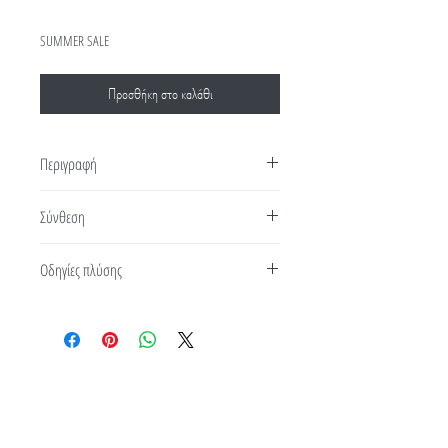
τιμή
Έκπτωσης
SUMMER SALE
Προσθήκη στο καλάθι
Περιγραφή
Μαξιλάρι ύπνου από memory foam. Δεν
Σύνθεση
αλλάζει σχήμα και απορροφάει τον ιδρώτα
memory foam
Οδηγίες πλύσης
Με σκοπό την καλύτερη δυνατή εξυπηρέτησή
σας, σας παραθέτουμε απλούς και εύκολους
τρόπους καθαρισμού των προϊόντων σας.
Καθημερινός αερισμός Μέγιστη θερμοκρασία
Επικοινωνία
Όροι Χρήσης
πλυσίματος 30οC Μη χρησιμοποιείτε
μαλακτικό στις 2-3 πρώτες πλύσεις
Τρόποι Παραγγελίας
Διεύθυνση