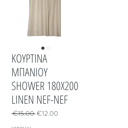
ΚΟΥΡΤΙΝΑ
ΜΠΑΝΙΟΥ
SHOWER 180Χ200
LINEN NEF-NEF
Κανονική
Τιμή
 €15.00 
€12.00
τιμή
Έκπτωσης