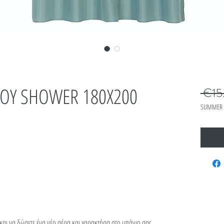
ΙΟΥ SHOWER 180Χ200
 €15
SUMMER 
 και να δώσετε ένα νέο αέρα και χαρακτήρα στο μπάνιο σας,