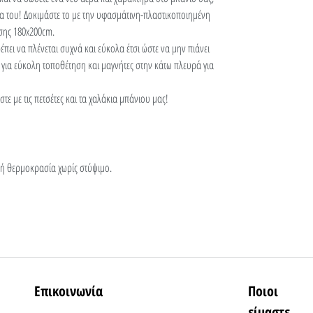
ίνα του! Δοκιμάστε το με την υφασμάτινη-πλαστικοποιημένη
σης 180x200cm.
πει να πλένεται συχνά και εύκολα έτσι ώστε να μην πιάνει
 για εύκολη τοποθέτηση και μαγνήτες στην κάτω πλευρά για
τε με τις πετσέτες και τα χαλάκια μπάνιου μας!
ηλή θερμοκρασία χωρίς στύψιμο.
Επικοινωνία
Ποιοι
είμαστε