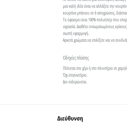
μια καλή ιδέα είναι να αλλάξετε την κουρτ
κουρτίνα μπάνιου σε 6 αποχρώσεις, διάστα
Το ύφασμα είναι 100% πολυέστερ που επιτρέ
υγρασία. Διαθέτει ενσωματωμένους κρίκους
σωστή εφαρμογή.
Αρκετά χρώματα να επιλέξετε και να συνδυάσ
Οδηγίες πλύσης
Πλένεται στο χέρι ή στο πλυντήριο σε χαμ
Όχι στεγνωτήριο.
Δεν σιδερώνεται.
Διεύθυνση