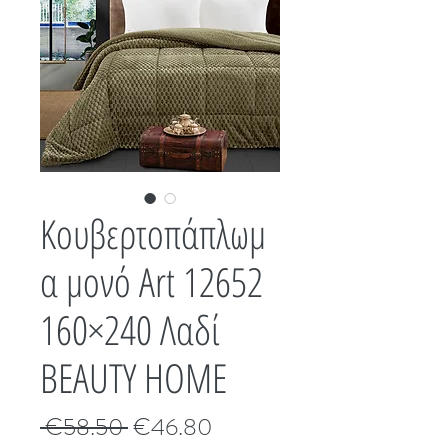
Κουβερτοπάπλωμ
α μονό Art 12652
160×240 Λαδί
BEAUTY HOME
Κανονική
Τιμή
 €58.50 
€46.80