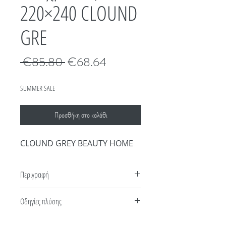
220×240 CLOUND
GRE
Κανονική
Τιμή
 €85.80 
€68.64
τιμή
Έκπτωσης
SUMMER SALE
Προσθήκη στο καλάθι
CLOUND GREY BEAUTY HOME
Περιγραφή
Κουβέρτα βελουτέ τύπου ισπανίας .
Οδηγίες πλύσης
Διαχρονική, extra μαλακή , μονόχρωμη σε 8
υπέροχες αποχρώσεις για να διαλέξετε αυτή
Πλύσιμο σε μέγιστη θερμοκρασία νερού