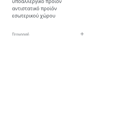
υποαλλεργικό προϊόν
αντιστατικό προϊόν
εσωτερικού χώρου
Περιγραφή
Kλασικό Χαλί Afgan σε βαθιές σκούρες
αποχρώσεις του κεραμιδί-καφέ, με γεωμετρικά
μοτίβα που επαναλαμβάνονται και σκούρα
κρόσσια. Αυτό το χαλί τύπου Khal
Επικοινωνία
Όροι Χρήσης
Mohammadi είναι η τέλεια επιλογή για το
σαλόνι, την τραπεζαρία ή το γραφείο σας,
Τρόποι Παραγγελίας
Διεύθυνση
προσφέροντας άνεση και κομψότητα.
Τρόποι Αποστολής
Γ. Καπέτα 10, Κιλκίς
Ποιοι είμαστε
61100, Ελλάδα