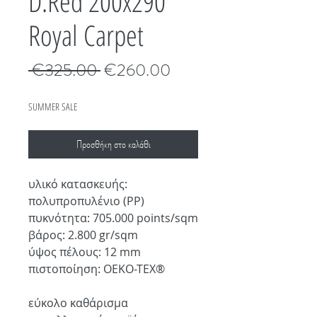
D.Red 200x290
Royal Carpet
Κανονική
Τιμή
 €325.00 
€260.00
τιμή
Έκπτωσης
SUMMER SALE
Προσθήκη στο καλάθι
υλικό κατασκευής:
πολυπροπυλένιο (PP)
πυκνότητα: 705.000 points/sqm
βάρος: 2.800 gr/sqm
ύψος πέλους: 12 mm
πιστοποίηση: OEKO-TEX®
εύκολο καθάρισμα